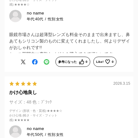
感)
:★★★★☆
no name
年代:
40代
性別:
女性
眼鏡市場さんは超薄型レンズも料金そのままで出来ますし、鼻
あてもシリコン製のものに変えてくれましたし、何よりデザイ
がおしゃれです!!
セール期間中に素敵なメガネを購入できて嬉しいです。
参考になった
0
Like!
0
2026.3.15
かけ心地良し
サイズ：48
色：ﾌﾞﾗｯｸ
デザイン (形状・色・質感)
:★★★★☆
かけ心地 (軽さ・サイズ・フィット
感)
:★★★★★
no name
年代:
50代
性別:
女性