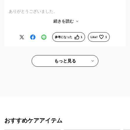
ありがとうございました。
前に予備としていたものが、キズだらけで使用できないため、
続きを読む
オンラインのセールでとりあえず１つないとと思い購入しまし
た。
同じ度数で作成しましたが、メインで使用していたものより見
参考になった
1
Like!
1
やすく、購入したものばかりを使用しています。
厚さが目立たないように頑張っていただき、厚さを気にせず使
用できています。
今回、いつもと少しちがう形にチャレンジできたのはセールの
もっと見る
おかげです。次回はお店でじっくり悩むか思案中です。
おすすめケアアイテム