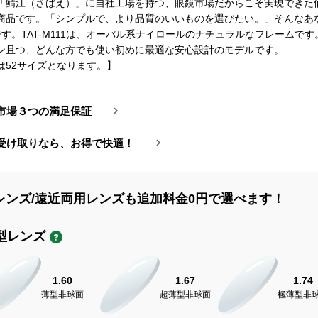
「鯖江（さばえ）」に自社工場を持つ、眼鏡市場だからこそ実現できた
商品です。「シンプルで、より品質のいいものを選びたい。」そんなあ
です。TAT-M111は、オーバル系ナイロールのナチュラルなフレームで
ン且つ、どんな方でも使い初めに最適な安心設計のモデルです。
は52サイズとなります。】
市場３つの満足保証
受け取りなら、お得で快適！
レンズ/遠近両用レンズも追加料金0円で選べます！
型レンズ
1.60
1.67
1.74
薄型非球面
超薄型非球面
極薄型非