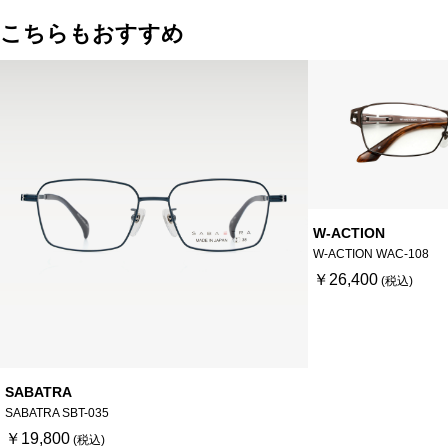
こちらもおすすめ
W-ACTION
W-ACTION WAC-108
￥26,400
SABATRA
SABATRA SBT-035
￥19,800