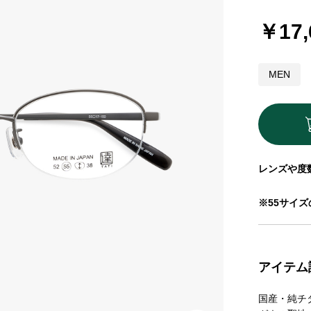
￥17,
MEN
レンズや度
※55サイ
アイテム
国産・純チ