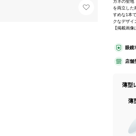
ガネの聖地
を両立した
すめな1本
クなデザイ
【掲載画像
眼鏡
店舗
薄型
薄