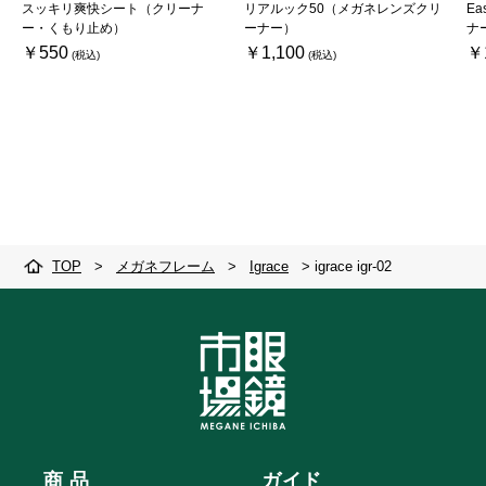
スッキリ爽快シート（クリーナ
リアルック50（メガネレンズクリ
Ea
ー・くもり止め）
ーナー）
ナ
￥550
￥1,100
￥
TOP
>
メガネフレーム
>
Igrace
>
igrace igr-02
商 品
ガイド