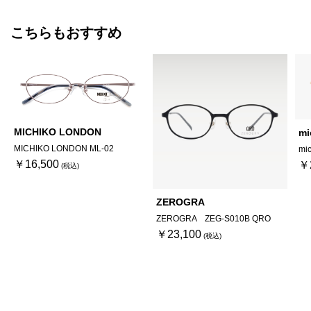
こちらもおすすめ
MICHIKO LONDON
mi
MICHIKO LONDON ML-02
mi
￥16,500
￥
ZEROGRA
ZEROGRA ZEG-S010B QRO
￥23,100