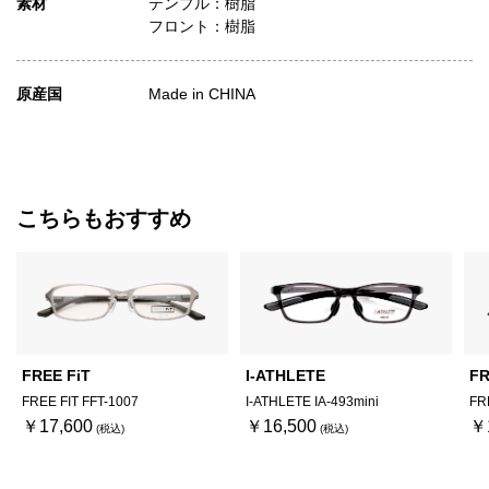
素材
テンプル：樹脂
フロント：樹脂
原産国
Made in CHINA
こちらもおすすめ
FREE FiT
I-ATHLETE
FR
FREE FIT FFT-1007
I-ATHLETE IA-493mini
FR
￥17,600
￥16,500
￥