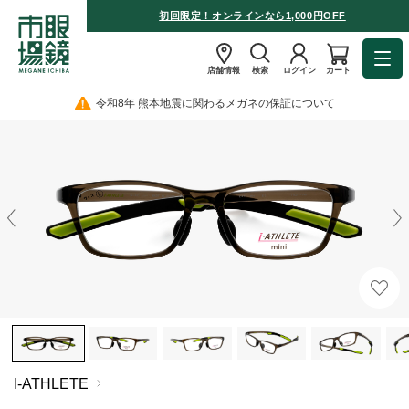
初回限定！オンラインなら1,000円OFF
店舗情報
検索
ログイン
カート
令和8年 熊本地震に関わるメガネの保証について
I-ATHLETE