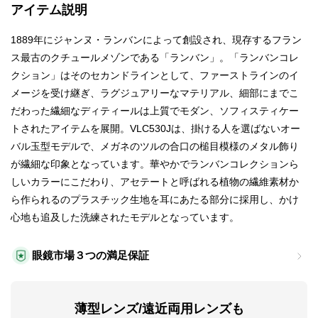
アイテム説明
1889年にジャンヌ・ランバンによって創設され、現存するフラン
ス最古のクチュールメゾンである「ランバン」。「ランバンコレ
クション」はそのセカンドラインとして、ファーストラインのイ
メージを受け継ぎ、ラグジュアリーなマテリアル、細部にまでこ
だわった繊細なディティールは上質でモダン、ソフィスティケー
トされたアイテムを展開。VLC530Jは、掛ける人を選ばないオー
バル玉型モデルで、メガネのツルの合口の槌目模様のメタル飾り
が繊細な印象となっています。華やかでランバンコレクションら
しいカラーにこだわり、アセテートと呼ばれる植物の繊維素材か
ら作られるのプラスチック生地を耳にあたる部分に採用し、かけ
心地も追及した洗練されたモデルとなっています。
眼鏡市場３つの満足保証
薄型レンズ/遠近両用レンズも